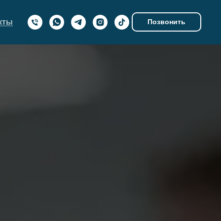
кты
Позвонить