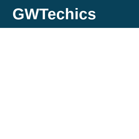
https://gwtechnics.kztitle" content="Каталог GeoWatt Technics – ав
GWTechics