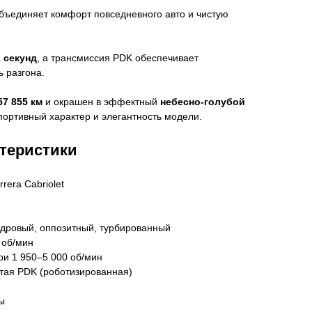
объединяет комфорт повседневного авто и чистую
2 секунд
, а трансмиссия PDK обеспечивает
ь разгона.
57 855 км
и окрашен в эффектный
небесно-голубой
портивный характер и элегантность модели.
ктеристики
rera Cabriolet
индровый, оппозитный, турбированный
0 об/мин
ри 1 950–5 000 об/мин
атая PDK (роботизированная)
ы