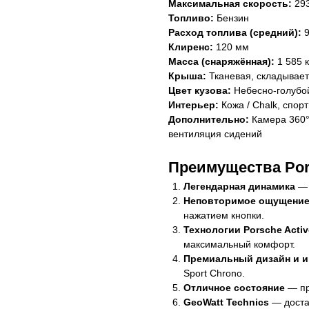
Максимальная скорость:
293
Топливо:
Бензин
Расход топлива (средний):
9
Клиренс:
120 мм
Масса (снаряжённая):
1 585 к
Крыша:
Тканевая, складывает
Цвет кузова:
Небесно-голубо
Интерьер:
Кожа / Chalk, спор
Дополнительно:
Камера 360°
вентиляция сидений
Преимущества Pors
Легендарная динамика
— 3
Неповторимое ощущени
нажатием кнопки.
Технологии Porsche Acti
максимальный комфорт.
Премиальный дизайн и и
Sport Chrono.
Отличное состояние
— пр
GeoWatt Technics
— доста