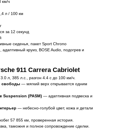
 км/ч
,4 л / 100 км
г
ся за 12 секунд
й
тивные сиденья, пакет Sport Chrono
, адаптивный круиз, BOSE Audio, подогрев и
che 911 Carrera Cabriolet
.0 л, 385 л.с., разгон 4.4 с до 100 км/ч.
е свободы
— мягкий верх открывается одним
ve Suspension (PASM)
— адаптивная подвеска и
нтерьер
— небесно-голубой цвет, кожа и детали
обег 57 855 км, проверенная история.
вка, таможня и полное сопровождение сделки.