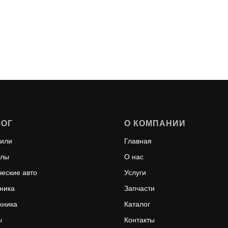
ЛОГ
О КОМПАНИИ
или
Главная
клы
О нас
еские авто
Услуги
ника
Запчасти
хника
Каталог
ы
Контакты