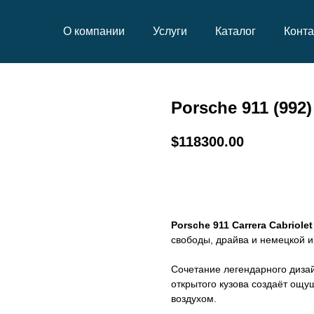
то, мото и запчасти из Кореи" />
О компании
Услуги
Каталог
Конт
Porsche 911 (992)
$
118300.00
Заказать сейчас
Porsche 911 Carrera Cabriolet
свободы, драйва и немецкой 
Сочетание легендарного дизай
открытого кузова создаёт ощ
воздухом.