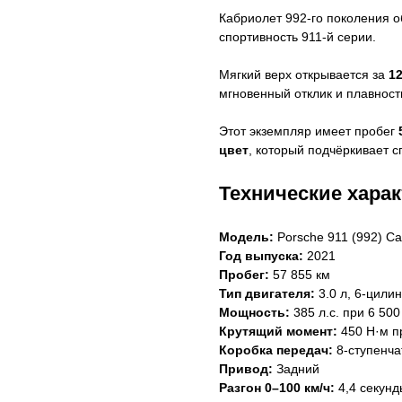
Кабриолет 992-го поколения 
спортивность 911-й серии.
Мягкий верх открывается за
1
мгновенный отклик и плавност
Этот экземпляр имеет пробег
цвет
, который подчёркивает с
Технические хара
Модель:
Porsche 911 (992) Car
Год выпуска:
2021
Пробег:
57 855 км
Тип двигателя:
3.0 л, 6-цил
Мощность:
385 л.с. при 6 50
Крутящий момент:
450 Н·м п
Коробка передач:
8-ступенч
Привод:
Задний
Разгон 0–100 км/ч:
4,4 секунд