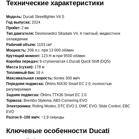
Технические характеристики
Модель:
Ducati Streetfighter V4 S
Год выпуска:
2024
Пробег:
2 км
Тип двигателя:
Desmosedici Stradale V4, 4-тактный, жидкостное
охлаждение
Рабочий объём:
1103 см³
Мощность:
208 л.с. при 13 000 об/мин
Крутящий момент:
123 Н·м при 9500 об/мин
Коробка передач:
6-ступенчатая с Ducati Quick Shift (DQS)
Масса (сухая):
178 кг
Топливный бак:
16 л
Максимальная скорость:
более 300 км/ч
Передняя подвеска:
Öhlins NIX30 Smart EC 2.0, полностью
регулируемая
Задняя подвеска:
Öhlins TTX36 Smart EC 2.0
Тормоза:
Brembo Stylema, ABS Cornering EVO
Электроника:
Riding Modes, DTC EVO 2, DWC EVO, Slide Control, EBC
EVO
Разгон 0–100 км/ч:
~2,9 секунды
Ключевые особенности Ducati