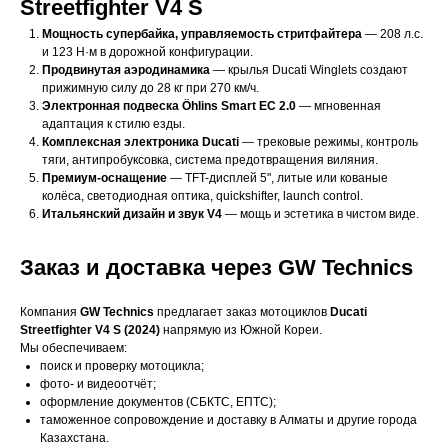
Streetfighter V4 S
Мощность супербайка, управляемость стритфайтера
— 208 л.с.
и 123 Н·м в дорожной конфигурации.
Продвинутая аэродинамика
— крылья Ducati Winglets создают
прижимную силу до 28 кг при 270 км/ч.
Электронная подвеска Öhlins Smart EC 2.0
— мгновенная
адаптация к стилю езды.
Комплексная электроника Ducati
— трековые режимы, контроль
тяги, антипробуксовка, система предотвращения виляния.
Премиум-оснащение
— TFT-дисплей 5", литые или кованые
колёса, светодиодная оптика, quickshifter, launch control.
Итальянский дизайн и звук V4
— мощь и эстетика в чистом виде.
Заказ и доставка через GW Technics
Компания
GW Technics
предлагает заказ мотоциклов
Ducati
Streetfighter V4 S (2024)
напрямую из Южной Кореи.
Мы обеспечиваем:
поиск и проверку мотоцикла;
фото- и видеоотчёт;
оформление документов (СБКТС, ЕПТС);
таможенное сопровождение и доставку в Алматы и другие города
Казахстана.