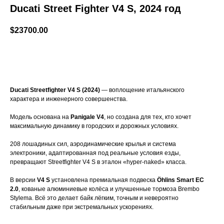
Ducati Street Fighter V4 S, 2024 год
$
23700.00
Заказать сейчас
Ducati Streetfighter V4 S (2024)
— воплощение итальянского
характера и инженерного совершенства.
Модель основана на
Panigale V4
, но создана для тех, кто хочет
максимальную динамику в городских и дорожных условиях.
208 лошадиных сил, аэродинамические крылья и система
электроники, адаптированная под реальные условия езды,
превращают Streetfighter V4 S в эталон «hyper-naked» класса.
В версии
V4 S
установлена премиальная подвеска
Öhlins Smart EC
2.0
, кованые алюминиевые колёса и улучшенные тормоза Brembo
Stylema. Всё это делает байк лёгким, точным и невероятно
стабильным даже при экстремальных ускорениях.